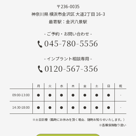
〒236-0035
神奈川県 横浜市金沢区 大道2丁目 16-3
最寄駅：金沢八景駅
- ご予約・お問い合わせ -
045-780-5556
- インプラント相談専用 -
0120-567-356
月
火
水
木
金
土
日
祝
09:00-13:00
●
●
●
●
●
●
●
-
14:30-18:00
●
●
●
●
●
●
●
-
※土日診療（臨時にお休みを頂く場合、随時お知らせいたします。）
※各種保険取り扱い