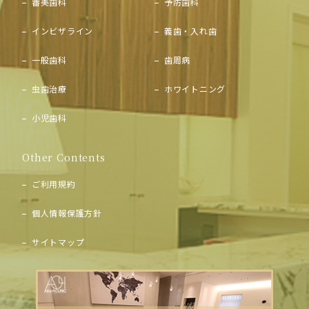
審美歯科
予防歯科
インビザライン
義歯・入れ歯
一般歯科
歯周病
虫歯治療
ホワイトニング
小児歯科
Other Contents
ご利用規約
個人情報保護方針
サイトマップ