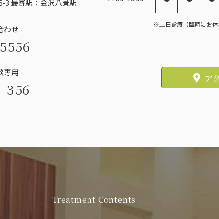
-3
最寄駅：金沢八景駅
※土日診療（臨時にお休
わせ -
-5556
専用 -
ア
7-356
Treatment Contents