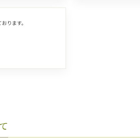
ております。
て