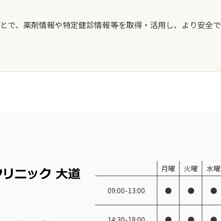
とで、薬剤情報や特定健診情報等を取得・活用し、より安全で
月
曜
火
曜
水
曜
09:00-13:00
●
●
●
14:30-18:00
●
●
●