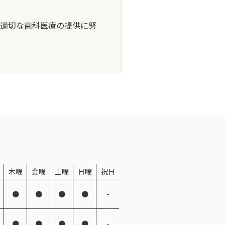
適切な歯科医療の提供に努
木
曜
金
曜
土
曜
日
曜
祝
日
●
●
●
●
-
●
●
●
●
-